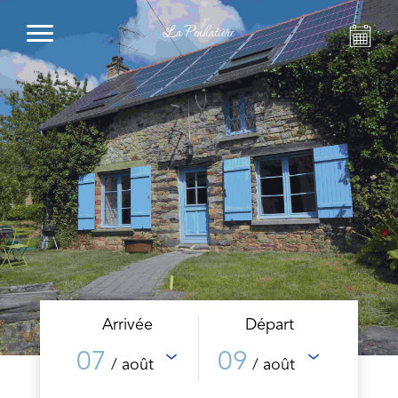
La Penhatière
Arrivée
Départ
07
09
/ août
/ août